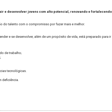
ir e desenvolver jovens com alto potencial, renovando e fortalecend
ão do talento com o compromisso por fazer mais e melhor.
der e se desenvolver, além de um propósito de vida, está preparado para ir 
do de trabalho;
;
;
cias tecnológicas.
deficiência.